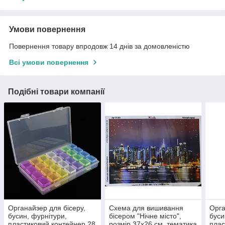
Умови повернення
Повернення товару впродовж 14 днів за домовленістю
Всі умови повернення
Подібні товари компанії
Органайзер для бісеру,
Схема для вишивання
Орга
бусин, фурнітури,
бісером "Нічне місто",
буси
пластиковий контейнер 28
розмір 37x26 см, тематика
плас