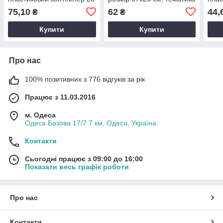
осередків 17.5х10.5х5.2
- міський пейзаж
осер
75,10
62
44,
₴
₴
см для зберігання
збер
дрібниць
Купити
Купити
Про нас
100% позитивних з 776 відгуків за рік
Працює з 11.03.2016
м. Одеса
Одеса Базова 17/7 7 км, Одеса, Україна
Контакти
Сьогодні працює з 09:00 до 16:00
Показати весь графік роботи
Про нас
Контакти