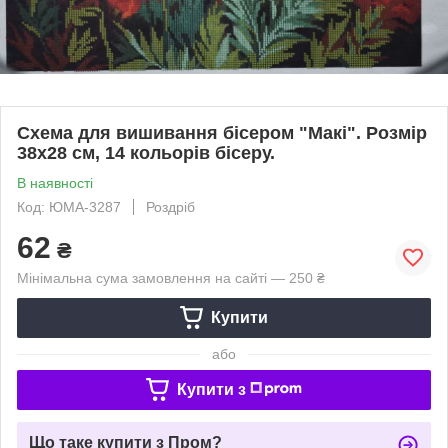
Схема для вишивання бісером "Макі". Розмір
38x28 см, 14 кольорів бісеру.
В наявності
Код: ЮМА-3287
Роздріб
62
₴
Мінімальна сума замовлення на сайті — 250 ₴
Купити
або
Купити з
Що таке купити з Пром?