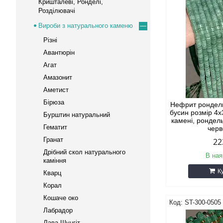
Кришталеві, Ронделі,
Розділювачі
Вироби з натурального каменю
Різні
Авантюрін
Агат
Амазонит
Аметист
Бірюза
Нефрит рондел
бусин розмір 4x
Бурштин натуральний
камені, рондель
Гематит
чер
Гранат
22
Дрібний скол натурального
В ная
каміння
К
Кварц
Корал
Кошаче око
ST-300-0505
Лабрадор
Лава Шунгіт