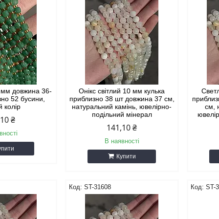
 мм довжина 36-
Онікс світлий 10 мм кулька
Светл
зно 52 бусини,
приблизно 38 шт довжина 37 см,
приблиз
й колір
натуральний камінь, ювелірно-
см, 
подільний мінерал
ювелір
,10 ₴
141,10 ₴
вності
В наявності
упити
Купити
ST-31608
ST-