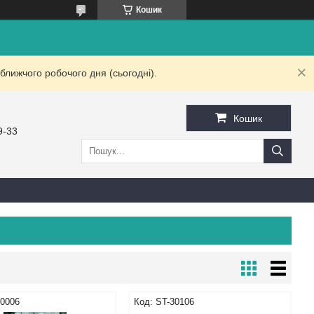
Кошик
ближчого робочого дня (сьогодні).
Кошик
9-33
30006
ST-30106