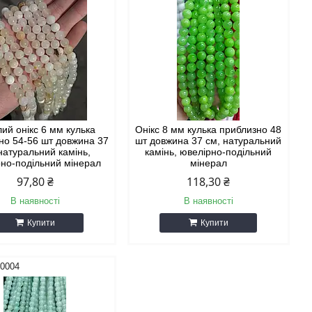
ий онікс 6 мм кулька
Онікс 8 мм кулька приблизно 48
но 54-56 шт довжина 37
шт довжина 37 см, натуральний
натуральний камінь,
камінь, ювелірно-подільний
но-подільний мінерал
мінерал
97,80 ₴
118,30 ₴
В наявності
В наявності
Купити
Купити
30004