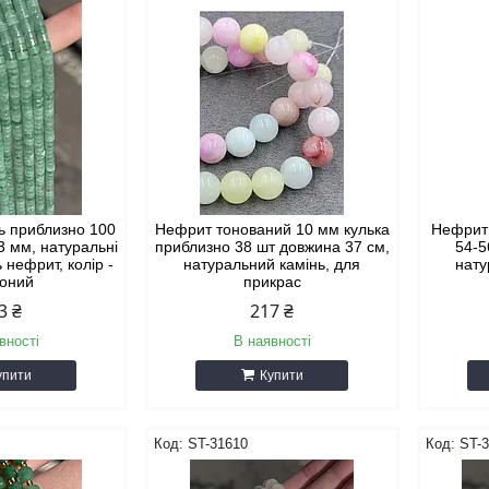
ь приблизно 100
Нефрит тонований 10 мм кулька
Нефрит 
3 мм, натуральні
приблизно 38 шт довжина 37 см,
54-5
 нефрит, колір -
натуральний камінь, для
нату
воний
прикрас
3 ₴
217 ₴
вності
В наявності
упити
Купити
ST-31610
ST-