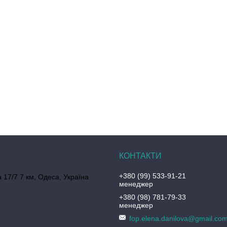
+380 (99) 533-91-21
 17/7 7 км, Одеса, Україна
менеджер
+380 (98) 781-79-33
менеджер
fop.elena.danilova@gmail.co