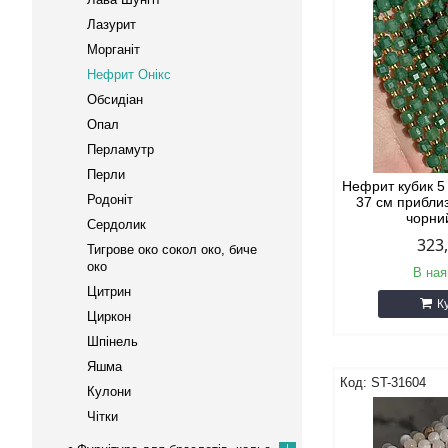
Лазурит
Морганіт
Нефрит Онікс
Обсидіан
Опал
Перламутр
Перли
Нефрит кубик 5
Родоніт
37 см прибли
чорни
Сердолик
323
Тигрове око сокол око, биче
око
В ная
Цитрин
К
Циркон
Шпінель
Яшма
ST-31604
Кулони
Чітки