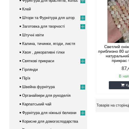
Фурнітура для браслетів, кольє
Клей
Штори та Фурнітура для штор
Заготовка для творчості
Штучні квіти
Калина, тичинки, ягоди, листя
Светлий онік
приблизно 80 ш
Хвоя , декоративні гілки
натуральний
прикрас 
Cвяткові прикраси
87,
Гірлянди
В ная
Пір'я
К
Швейна фурнітура
Органайзери для рукоделія
Карпатський чай
Фурнітура для ніжньоі белизни
Корисне для домогосподарства