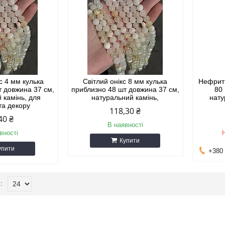
с 4 мм кулька
Світлий онікс 8 мм кулька
Нефрит 
т довжина 37 см,
приблизно 48 шт довжина 37 см,
80
 камінь, для
натуральний камінь,
нату
та декору
118,30 ₴
40 ₴
В наявності
вності
Купити
упити
+380 