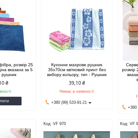
фібра, розмір 25
Кухонне махрове рушник
Серве
ціна вказана за 5
35x70см квітковий принт без
розмір 
 - рушник
вибору кольору, тип - Рушник
вказа
10 ₴
39,10 ₴
вності
Немає в наявності
упити
+380 (99) 533-91-21
+380 
VF 970
VF 