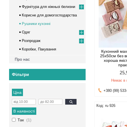
Фурнітура для ніжньоі белизни
Корисне для домогосподарства
Рушники кухонні
Одяг
Розпродаж
Коробки, Пакування
Кухонний ма
25х50см без в
Про нас
хороша якіст
прак
25,
Фільтри
Немає в 
+380 (99) 533
Ціна
ru 926
В наявності
Так
1