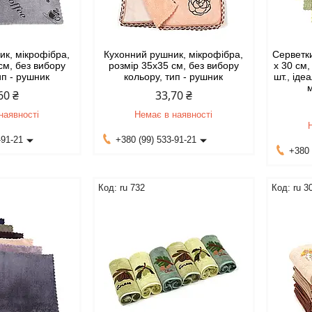
ик, мікрофібра,
Кухонний рушник, мікрофібра,
Серветки
см, без вибору
розмір 35х35 см, без вибору
х 30 см,
ип - рушник
кольору, тип - рушник
шт., іде
60 ₴
33,70 ₴
наявності
Немає в наявності
-91-21
+380 (99) 533-91-21
+380 
ru 732
ru 3