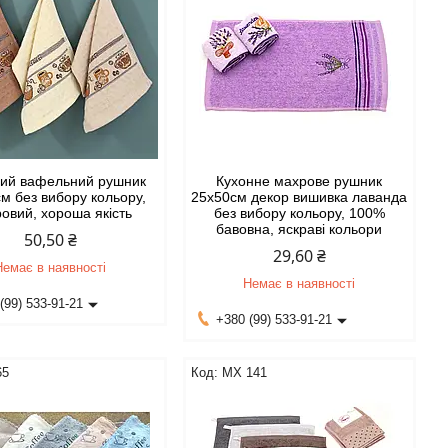
ний вафельний рушник
Кухонне махрове рушник
м без вибору кольору,
25х50см декор вишивка лаванда
овий, хороша якість
без вибору кольору, 100%
бавовна, яскраві кольори
50,50 ₴
29,60 ₴
Немає в наявності
Немає в наявності
(99) 533-91-21
+380 (99) 533-91-21
65
MX 141