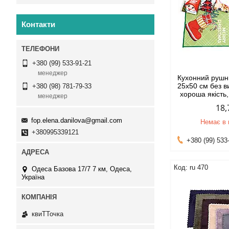
Контакти
+380 (99) 533-91-21
менеджер
Кухонний рушн
25x50 см без 
+380 (98) 781-79-33
хороша якість
менеджер
18,
fop.elena.danilova@gmail.com
Немає в 
+380995339121
+380 (99) 533
ru 470
Одеса Базова 17/7 7 км, Одеса,
Україна
квиТТочка