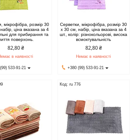
, мікрофібра, розмір 30
Серветки, мікрофібра, розмір 30
 набір, ціна вказана за 4
х 30 см, набір, ціна вказана за 4
альні для прибирання та
шт., колір: різнокольорові, висока
миття поверхонь.
всмоктувальність
82,80 ₴
82,80 ₴
Немає в наявності
Немає в наявності
(99) 533-91-21
+380 (99) 533-91-21
09
ru 776