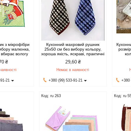
ик з мікрофібри
Кухонний махровий рушник
Кухонн
вибору малюнка,
25х50 см без вибору кольору,
розмір
, вбирає вологу
хороша якість, яскраві, практичні
кол
70 ₴
29,60 ₴
наявності
Немає в наявності
-91-21
+380 (99) 533-91-21
+380 
ru 263
ru 5