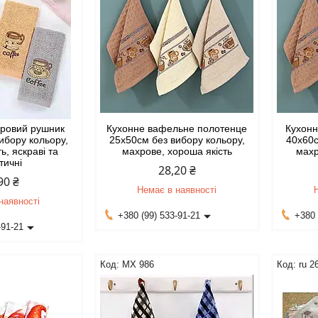
хровий рушник
Кухонне вафельне полотенце
Кухон
ибору кольору,
25х50см без вибору кольору,
40х60с
ь, яскраві та
махрове, хороша якість
махр
тичні
28,20 ₴
90 ₴
Немає в наявності
наявності
+380 (99) 533-91-21
+380 
-91-21
MX 986
ru 2