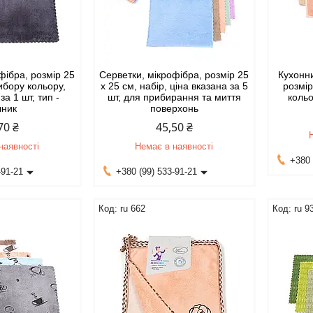
фібра, розмір 25
Серветки, мікрофібра, розмір 25
Кухонн
вибору кольору,
х 25 см, набір, ціна вказана за 5
розмір
за 1 шт, тип -
шт, для прибирання та миття
кольо
шник
поверхонь
70 ₴
45,50 ₴
наявності
Немає в наявності
+380 
-91-21
+380 (99) 533-91-21
ru 662
ru 9