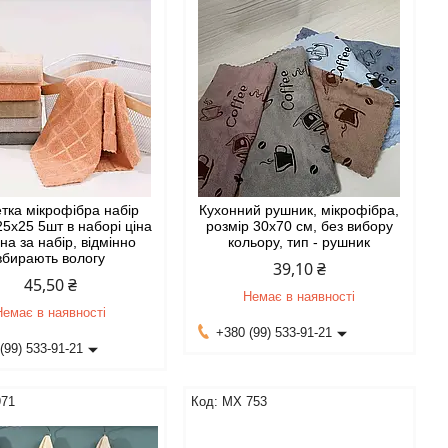
тка мікрофібра набір
Кухонний рушник, мікрофібра,
25х25 5шт в наборі ціна
розмір 30х70 см, без вибору
на за набір, відмінно
кольору, тип - рушник
вбирають вологу
39,10 ₴
45,50 ₴
Немає в наявності
Немає в наявності
+380 (99) 533-91-21
(99) 533-91-21
971
MX 753