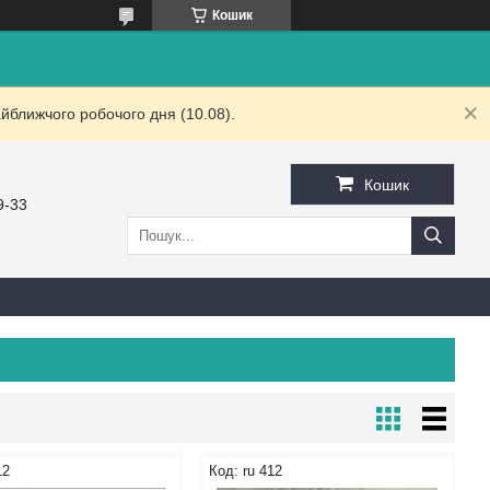
Кошик
йближчого робочого дня (10.08).
Кошик
9-33
12
ru 412