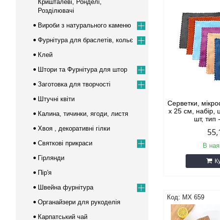
Кришталеві, Ронделі,
Розділювачі
Вироби з натурального каменю
Фурнітура для браслетів, кольє
Клей
Штори та Фурнітура для штор
Заготовка для творчості
Штучні квіти
Серветки, мікро
х 25 см, набір, 
Калина, тичинки, ягоди, листя
шт, тип
Хвоя , декоративні гілки
55,
Cвяткові прикраси
В ная
Гірлянди
К
Пір'я
Швейна фурнітура
MX 659
Органайзери для рукоделія
Карпатський чай