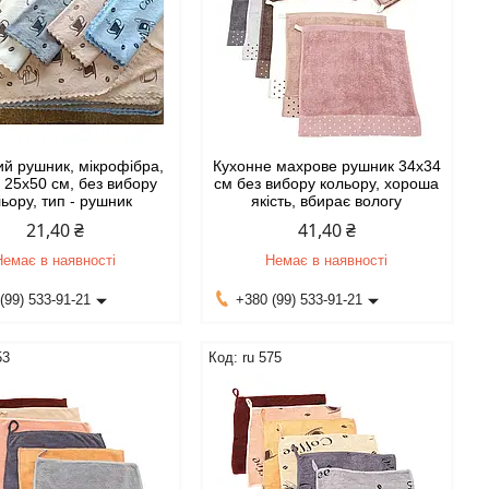
ий рушник, мікрофібра,
Кухонне махрове рушник 34х34
 25х50 см, без вибору
см без вибору кольору, хороша
ьору, тип - рушник
якість, вбирає вологу
21,40 ₴
41,40 ₴
Немає в наявності
Немає в наявності
(99) 533-91-21
+380 (99) 533-91-21
53
ru 575