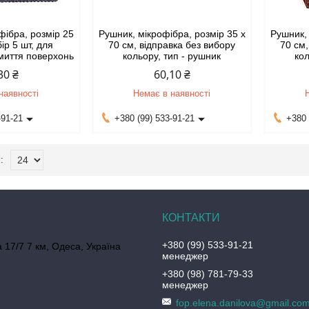
фібра, розмір 25
Рушник, мікрофібра, розмір 35 х
Рушник, 
бір 5 шт, для
70 см, відправка без вибору
70 см,
миття поверхонь
кольору, тип - рушник
кол
30 ₴
60,10 ₴
наявності
Немає в наявності
-91-21
+380 (99) 533-91-21
+380 
+380 (99) 533-91-21
 17/7 7 км, Одеса, Україна
менеджер
+380 (98) 781-79-33
менеджер
fop.elena.danilova@gmail.co