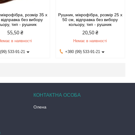
мікрофібра, розмір 35 х
Рушник, мікрофібра, розмір 25 х
 відправка без вибору
50 см, відправка без вибору
ьору, тип - рушник
кольору, тип - рушник
55,50 ₴
20,50 ₴
Немає в наявності
Немає в наявності
(99) 533-91-21
+380 (99) 533-91-21
Олена
m