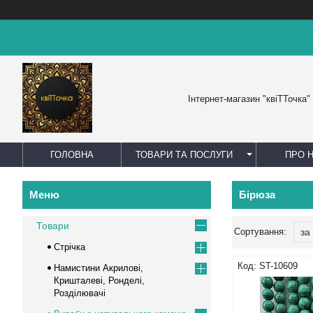
Інтернет-магазин "квіТТочка"
ГОЛОВНА
ТОВАРИ ТА ПОСЛУГИ
ПРО 
Бірюза
Товари
Стрічка
ST-10609
Намистини Акрилові,
Кришталеві, Ронделі,
Розділювачі