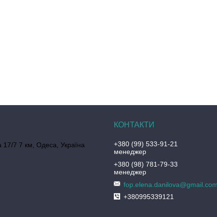
+380 (99) 533-91-21
 17/7 7 км, Одеса, Україна
менеджер
+380 (98) 781-79-33
менеджер
fop.elena.danilova@gmail.co
+380995339121