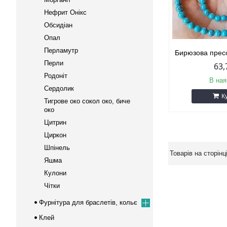
Нефрит Онікс
Обсидіан
Опал
Перламутр
Бирюзова прес
Перли
63,
Родоніт
В ная
Сердолик
К
Тигрове око сокол око, биче
око
Цитрин
Циркон
Шпінель
Яшма
Кулони
Чітки
Фурнітура для браслетів, кольє
Клей