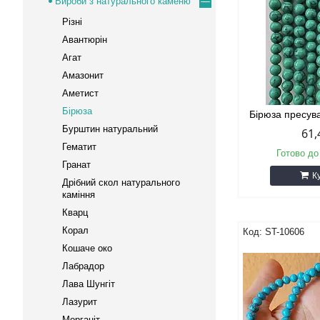
Вироби з натурального каменю
Різні
Авантюрін
Агат
Амазонит
Аметист
Бірюза
Бірюза пресув
Бурштин натуральний
61,
Гематит
Готово до
Гранат
К
Дрібний скол натурального
каміння
Кварц
Корал
ST-10606
Кошаче око
Лабрадор
Лава Шунгіт
Лазурит
Морганіт