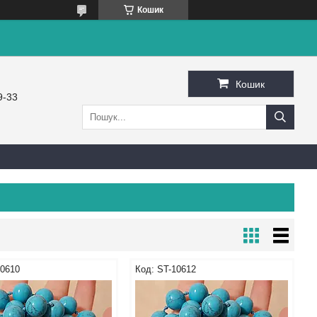
Кошик
Кошик
9-33
10610
ST-10612