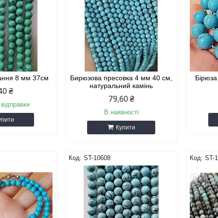
ання 8 мм 37см
Бирюзова пресовка 4 мм 40 см,
Бірюза
натуральний камінь
40 ₴
79,60 ₴
 відправки
В наявності
упити
Купити
ST-10608
ST-1