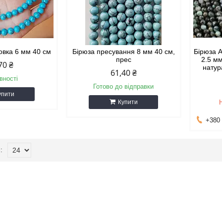
овка 6 мм 40 см
Бірюза пресування 8 мм 40 см,
Бірюза 
прес
2.5 м
70 ₴
натур
61,40 ₴
вності
Готово до відправки
упити
Купити
+380 