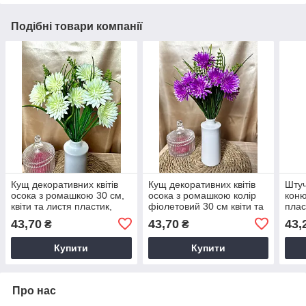
Подібні товари компанії
Кущ декоративних квітів
Кущ декоративних квітів
Штуч
осока з ромашкою 30 см,
осока з ромашкою колір
коню
квіти та листя пластик,
фіолетовий 30 см квіти та
плас
штучні листя, діаметр
листя пластик, штучні
піно
43,70
43,70
43,
₴
₴
квітки 6 см
листя
Купити
Купити
Про нас