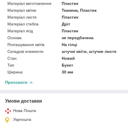
Матеріал виготовлення
Пластик
Матеріал квітки
Тканина, Пластик
Матеріал листя
Пластик
Матеріал стебла
Дріт
Матеріал ягід
Пластик
Основа
не передбачена
Розташування квітів
На гілці
Складові елементи
штучні квіти, штучне листя
Стан
Новий
Тип
Букет
Ширина
30 мм
Приховати
Умови доставки
Нова Пошта
Укрпошта