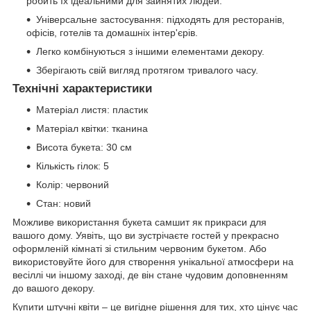
робить їх ідеальними для зайнятих людей.
Універсальне застосування: підходять для ресторанів,
офісів, готелів та домашніх інтер'єрів.
Легко комбінуються з іншими елементами декору.
Зберігають свій вигляд протягом тривалого часу.
Технічні характеристики
Матеріал листя: пластик
Матеріал квітки: тканина
Висота букета: 30 см
Кількість гілок: 5
Колір: червоний
Стан: новий
Можливе використання букета самшит як прикраси для
вашого дому. Уявіть, що ви зустрічаєте гостей у прекрасно
оформленій кімнаті зі стильним червоним букетом. Або
використовуйте його для створення унікальної атмосфери на
весіллі чи іншому заході, де він стане чудовим доповненням
до вашого декору.
Купити штучні квіти – це вигідне рішення для тих, хто цінує час