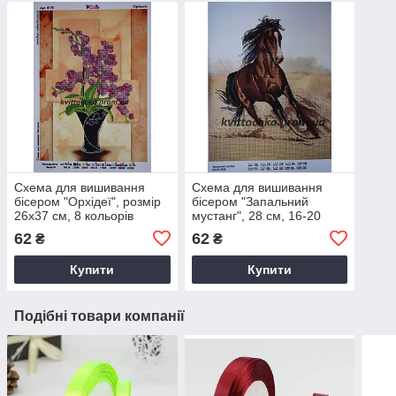
Схема для вишивання
Схема для вишивання
бісером "Орхідеї", розмір
бісером "Запальний
26x37 см, 8 кольорів
мустанг", 28 см, 16-20
бісеру
кольорів, габардин
62
62
₴
₴
Купити
Купити
Подібні товари компанії