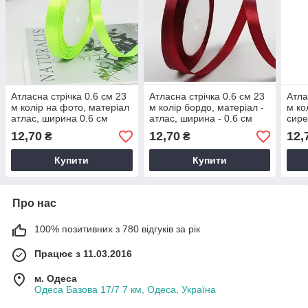
Атласна стрічка 0.6 см 23
Атласна стрічка 0.6 см 23
Атла
м колір на фото, матеріал
м колір бордо, матеріал -
м ко
атлас, ширина 0.6 см
атлас, ширина - 0.6 см
сире
атла
12,70
12,70
12,
₴
₴
Купити
Купити
Про нас
100% позитивних з 780 відгуків за рік
Працює з 11.03.2016
м. Одеса
Одеса Базова 17/7 7 км, Одеса, Україна