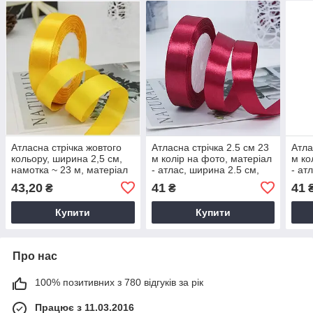
Атласна стрічка жовтого
Атласна стрічка 2.5 см 23
Атла
кольору, ширина 2,5 см,
м колір на фото, матеріал
м ко
намотка ~ 23 м, матеріал
- атлас, ширина 2.5 см,
- ат
атлас, довжина 23 метри
довжина 23 м
43,20
41
41
₴
₴
Купити
Купити
Про нас
100% позитивних з 780 відгуків за рік
Працює з 11.03.2016