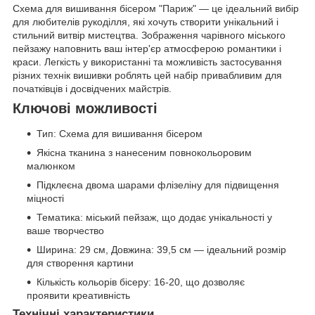
Схема для вишивання бісером "Париж" — це ідеальний вибір
для любителів рукоділля, які хочуть створити унікальний і
стильний витвір мистецтва. Зображення чарівного міського
пейзажу наповнить ваш інтер'єр атмосферою романтики і
краси. Легкість у використанні та можливість застосування
різних технік вишивки роблять цей набір привабливим для
початківців і досвідчених майстрів.
Ключові можливості
Тип: Схема для вишивання бісером
Якісна тканина з нанесеним повнокольоровим
малюнком
Підклеєна двома шарами флізеліну для підвищення
міцності
Тематика: міський пейзаж, що додає унікальності у
ваше творчество
Ширина: 29 см, Довжина: 39,5 см — ідеальний розмір
для створення картини
Кількість кольорів бісеру: 16-20, що дозволяє
проявити креативність
Технічні характеристики