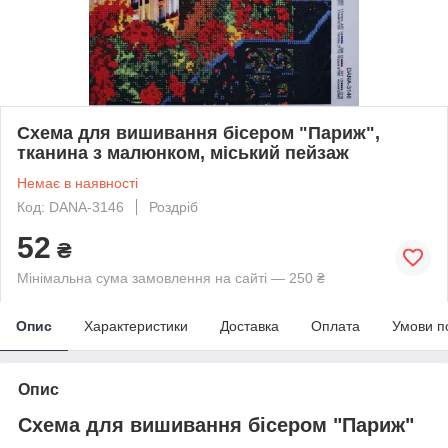
Схема для вишивання бісером "Париж",
тканина з малюнком, міський пейзаж
Немає в наявності
Код: DANA-3146
Роздріб
52
₴
Мінімальна сума замовлення на сайті — 250 ₴
Опис
Характеристики
Доставка
Оплата
Умови п
Опис
Схема для вишивання бісером "Париж"