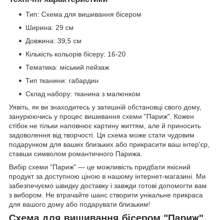
Тип: Схема для вишивання бісером
Ширина: 29 см
Довжина: 39,5 см
Кількість кольорів бісеру: 16-20
Тематика: міський пейзаж
Тип тканини: габардин
Склад набору: тканина з малюнком
Уявіть, як ви знаходитесь у затишній обстановці свого дому,
занурюючись у процес вишивання схеми "Париж". Кожен
стібок не тільки наповнює картину життям, але й приносить
задоволення від творчості. Ця схема може стати чудовим
подарунком для ваших близьких або прикрасити ваш інтер'єр,
ставши символом романтичного Парижа.
Вибір схеми "Париж" — це можливість придбати якісний
продукт за доступною ціною в нашому інтернет-магазині. Ми
забезпечуємо швидку доставку і завжди готові допомогти вам
з вибором. Не втрачайте шанс створити унікальне прикраса
для вашого дому або подарувати близьким!
Схема для вишивання бісером "Париж"