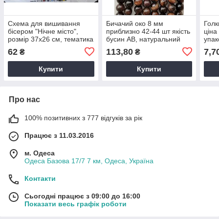
Схема для вишивання
Бичачий око 8 мм
Голк
бісером "Нічне місто",
приблизно 42-44 шт якість
ціна
розмір 37x26 см, тематика
бусин АВ, натуральний
упак
- міський пейзаж
камінь, діаметр 8 мм
62
113,80
7,7
₴
₴
Купити
Купити
Про нас
100% позитивних з 777 відгуків за рік
Працює з 11.03.2016
м. Одеса
Одеса Базова 17/7 7 км, Одеса, Україна
Контакти
Сьогодні працює з 09:00 до 16:00
Показати весь графік роботи