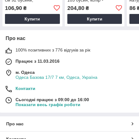
натуральний камінь, для
рожевий, натуральний
сангв
106,90
204,80
86
₴
₴
прикрас
камінь
Купити
Купити
Про нас
100% позитивних з 776 відгуків за рік
Працює з 11.03.2016
м. Одеса
Одеса Базова 17/7 7 км, Одеса, Україна
Контакти
Сьогодні працює з 09:00 до 16:00
Показати весь графік роботи
Про нас
Контакти