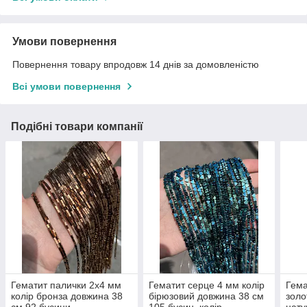
Умови повернення
Повернення товару впродовж 14 днів за домовленістю
Всі умови повернення
Подібні товари компанії
Гематит палички 2x4 мм
Гематит серце 4 мм колір
Гема
колір бронза довжина 38
бірюзовий довжина 38 см
золо
см 92 бусини,
105 бусин, колір -
нату