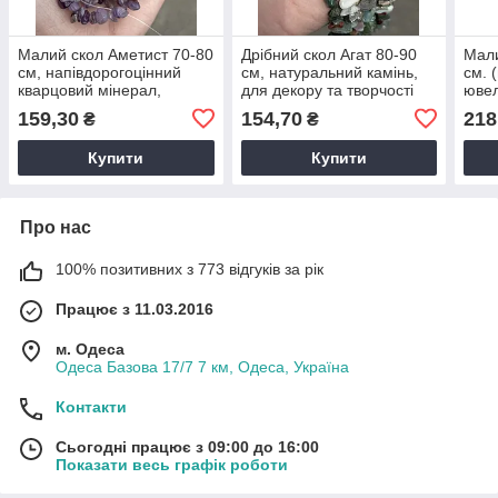
Малий скол Аметист 70-80
Дрібний скол Агат 80-90
Мали
см, напівдорогоцінний
см, натуральний камінь,
см. 
кварцовий мінерал,
для декору та творчості
ювел
фіолетово-рожевий колір
159,30
154,70
218
₴
₴
Купити
Купити
Про нас
100% позитивних з 773 відгуків за рік
Працює з 11.03.2016
м. Одеса
Одеса Базова 17/7 7 км, Одеса, Україна
Контакти
Сьогодні працює з 09:00 до 16:00
Показати весь графік роботи