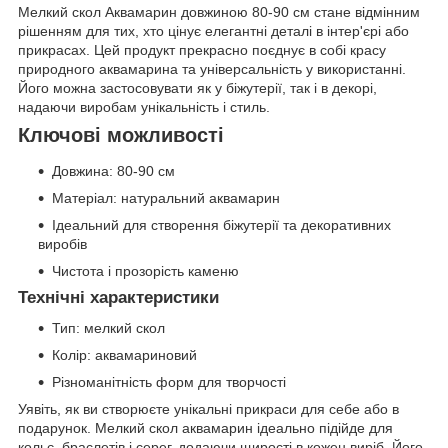
Мелкий скол Аквамарин довжиною 80-90 см стане відмінним
рішенням для тих, хто цінує елегантні деталі в інтер'єрі або
прикрасах. Цей продукт прекрасно поєднує в собі красу
природного аквамарина та універсальність у використанні.
Його можна застосовувати як у біжутерії, так і в декорі,
надаючи виробам унікальність і стиль.
Ключові можливості
Довжина: 80-90 см
Матеріал: натуральний аквамарин
Ідеальний для створення біжутерії та декоративних
виробів
Чистота і прозорість каменю
Технічні характеристики
Тип: мелкий скол
Колір: аквамариновий
Різноманітність форм для творчості
Уявіть, як ви створюєте унікальні прикраси для себе або в
подарунок. Мелкий скол аквамарин ідеально підійде для
кольє, браслетів і серег, додаючи щирості в кожен виріб. Його