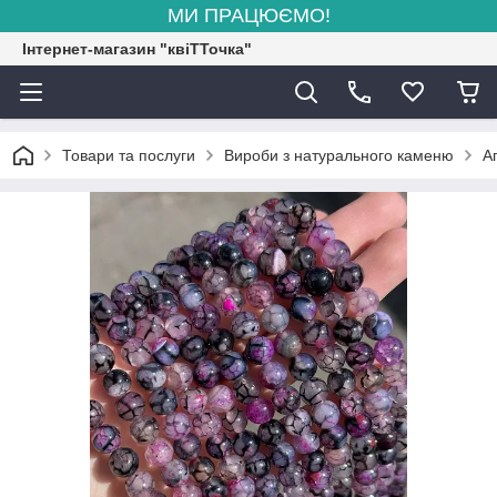
МИ ПРАЦЮЄМО!
Інтернет-магазин "квіТТочка"
Товари та послуги
Вироби з натурального каменю
А