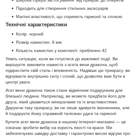
Широка сфера застосування: від прикрас до оберегів
Підходить для створення стильних аксесуарів
Магічні властивості, що сприяють гармонії та спокою
Технічні характеристики
Колір: чорний
Розмір намистин: 8 мм
Кількість намистин у комплекті: приблизно 42
Уявіть ситуацію, коли ви готуєтеся до важливої події. Ви
вирішуєте замовити намиста з агата вени дракона, щоб
підкреслити свій стиль і впевненість. Надівши цю прикрасу, ви
відчуваєте внутрішню силу і спокій, що дозволяє вам бути в
центрі уваги.
Агат вени дракона також стане відмінним подарунком для
близької людини. Наприклад, ви можете придбати його для
друга, який цікавиться мінералами та їх властивостями.
Даруючи таку прикрасу, ви не лише здивуєте іменинника, але
й подаруєте йому справжній талісман удачі та гармонії.
Купити агат вени дракона в нашому інтернет-магазині — це
означає зробити вибір на користь якості та краси. Ми
забезпечуємо швидку доставку і гарантуємо високі відгуки про