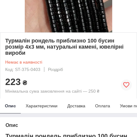
Турмалін рондель приблизно 100 бусин
розмір 4x3 мм, натуральні камені, ювелірні
вироби
Немає в наявності
Код: ST-375-0403
Роздріб
223
₴
Мінімальна сума замовлення на сайті — 250 ₴
Опис
Характеристики
Доставка
Оплата
Умови п
Опис
Турмалін рондель приблизно 100 бусин