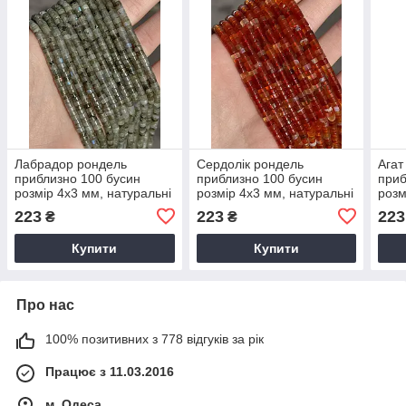
Лабрадор рондель
Сердолік рондель
Агат
приблизно 100 бусин
приблизно 100 бусин
приб
розмір 4x3 мм, натуральні
розмір 4x3 мм, натуральні
розм
камені, рондель лабрадор
камені, колір - червоний
нату
223
223
223
₴
₴
Купити
Купити
Про нас
100% позитивних з 778 відгуків за рік
Працює з 11.03.2016
м. Одеса