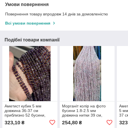
Умови повернення
Повернення товару впродовж 14 днів за домовленістю
Всі умови повернення
Подібні товари компанії
Аметист кубик 5 мм
Морганіт колір на фото
Амет
довжина 36-37 см
бусини 1.8-2.5 мм
5 мм
приблизно 52 бусини,
довжина нитки 39 см,
37 с
натуральний камінь, для
червоний колір,
шт.,
323,10
254,80
323
₴
₴
прикрас
натуральний камінь
напі