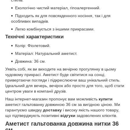
стилів.
Екологічно чистий матеріал, гіпоалергенний.
Підходить як для повсякденного носіння, так і для
особливих випадків.
Легко комбінується з іншими прикрасами.
Технічні характеристики
Колір: Фіолетовий.
Матеріал: Натуральний аметист.
Довжина: 36 см.
Уявіть собі, як ви виходите на вечірню прогулянку в цьому
чудовому прикрасі. Аметист буде світитися на сонці,
привертаючи погляди і підкреслюючи ваш унікальний стиль.
Ідеальний для вечерь, вечірок або просто для того, щоб стати
центром уваги в компанії друзів.
Наш інтернет-магазин пропонує вам можливість
купити
аметист гальтованку довжиною 36 см за вигідною ціною. Ми
гарантуємо швидку
доставку
і високу якість нашого товару,
що підтверджують позитивні
відгуки
задоволених клієнтів.
Аметист гальтованка довжина нитки 36
см