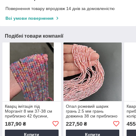
Повернення товару впродовж 14 днів за домовленістю
Всі умови повернення
Подібні товари компанії
Кварц імітація під
Опал рожевий шарик
Квар
Морганіт 8 мм 37-38 см
грань 2.5 мм грань
приб
приблизно 42 бусини,
довжина 38 см приблизно
колі
колір - рожевий
160 бусин, колір - рожевий
нату
187,90
227,50
455
₴
₴
Купити
Купити