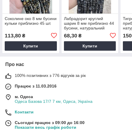
Соколине око 8 мм бусини
Лабрадорит круглий
Тигр
кульки приблизно 45 шт.
шарик 8 мм приблизно 44
приб
бусини, натуральний
нату
камінь, для прикрас
обер
113,80
68,30
150
₴
₴
Купити
Купити
Про нас
100% позитивних з 776 відгуків за рік
Працює з 11.03.2016
м. Одеса
Одеса Базова 17/7 7 км, Одеса, Україна
Контакти
Сьогодні працює з 09:00 до 16:00
Показати весь графік роботи