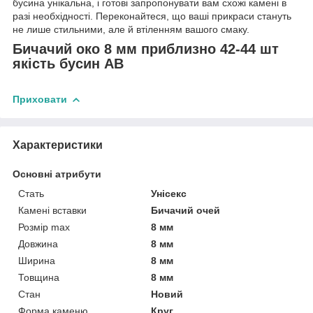
бусина унікальна, і готові запропонувати вам схожі камені в
разі необхідності. Переконайтеся, що ваші прикраси стануть
не лише стильними, але й втіленням вашого смаку.
Бичачий око 8 мм приблизно 42-44 шт
якість бусин АВ
Приховати
Характеристики
Основні атрибути
Стать
Унісекс
Камені вставки
Бичачий очей
Розмір max
8 мм
Довжина
8 мм
Ширина
8 мм
Товщина
8 мм
Стан
Новий
Форма каменю
Круг