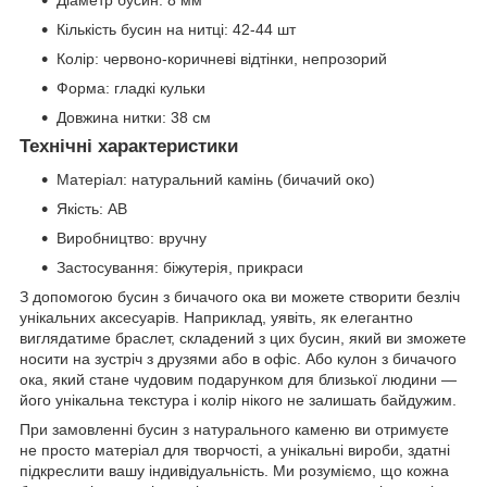
Діаметр бусин: 8 мм
Кількість бусин на нитці: 42-44 шт
Колір: червоно-коричневі відтінки, непрозорий
Форма: гладкі кульки
Довжина нитки: 38 см
Технічні характеристики
Матеріал: натуральний камінь (бичачий око)
Якість: АВ
Виробництво: вручну
Застосування: біжутерія, прикраси
З допомогою бусин з бичачого ока ви можете створити безліч
унікальних аксесуарів. Наприклад, уявіть, як елегантно
виглядатиме браслет, складений з цих бусин, який ви зможете
носити на зустріч з друзями або в офіс. Або кулон з бичачого
ока, який стане чудовим подарунком для близької людини —
його унікальна текстура і колір нікого не залишать байдужим.
При замовленні бусин з натурального каменю ви отримуєте
не просто матеріал для творчості, а унікальні вироби, здатні
підкреслити вашу індивідуальність. Ми розуміємо, що кожна