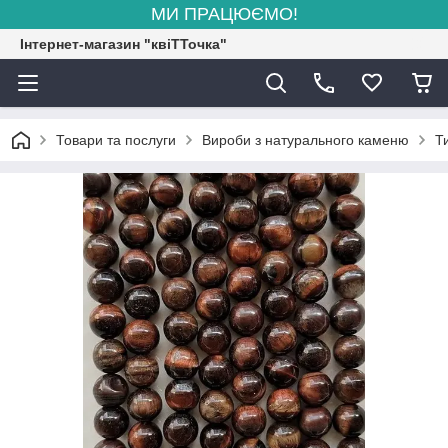
МИ ПРАЦЮЄМО!
Інтернет-магазин "квіТТочка"
Товари та послуги
Вироби з натурального каменю
Т