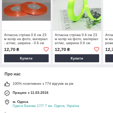
Атласна стрічка 0.6 см 23
Атласна стрічка 0.6 см 23
Атла
м колір на фото, матеріал
м колір на фото, матеріал
м ко
- атлас, ширина - 0.6 см
атлас, ширина 0.6 см
роже
атла
12,70
12,70
12,
₴
₴
Купити
Купити
Про нас
100% позитивних з 774 відгуків за рік
Працює з 11.03.2016
м. Одеса
Одеса Базова 17/7 7 км, Одеса, Україна