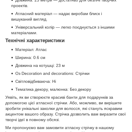
Довжина: 23 метри — достатньо для безлічі творчих
проектів.
Атласний матеріал — надає виробам блиск і
вишуканий вигляд.
Універсальний колір — легко поєднується з іншими
матеріалами.
Технічні характеристики
Матеріал: Атлас
Ширина: 0.6 см
Довжина на котушці: 23 м
Оз Decoration and decorations: Стрічки
Світловідбиваюча: Ні
Тематика декору, малюнка: Без декору
Уявіть, як ви створюєте красиві банти для подарунків за
допомогою цієї атласної стрічки. Або, можливо, ви вирішите
зробити унікальні заколки для волосся, які стануть яскравим
акцентом вашого образу. Стрічка дозволить вам виразити свої
творчі ідеї в повному обсязі.
Ми пропонуємо вам замовити атласну стрічку в нашому