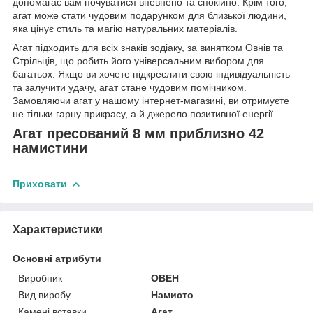
допомагає вам почуватися впевнено та спокійно. Крім того,
агат може стати чудовим подарунком для близької людини,
яка цінує стиль та магію натуральних матеріалів.
Агат підходить для всіх знаків зодіаку, за винятком Овнів та
Стрільців, що робить його універсальним вибором для
багатьох. Якщо ви хочете підкреслити свою індивідуальність
та залучити удачу, агат стане чудовим помічником.
Замовляючи агат у нашому інтернет-магазині, ви отримуєте
не тільки гарну прикрасу, а й джерело позитивної енергії.
Агат пресований 8 мм приблизно 42
намистини
Приховати
Характеристики
Основні атрибути
Виробник
ОВЕН
Вид виробу
Намисто
Камені вставки
Агат