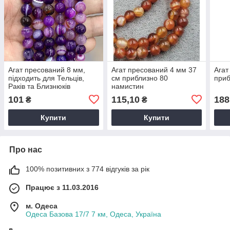
Агат пресований 8 мм,
Агат пресований 4 мм 37
Агат
підходить для Тельців,
см приблизно 80
приб
Раків та Близнюків
намистин
101
115,10
188
₴
₴
Купити
Купити
Про нас
100% позитивних з 774 відгуків за рік
Працює з 11.03.2016
м. Одеса
Одеса Базова 17/7 7 км, Одеса, Україна