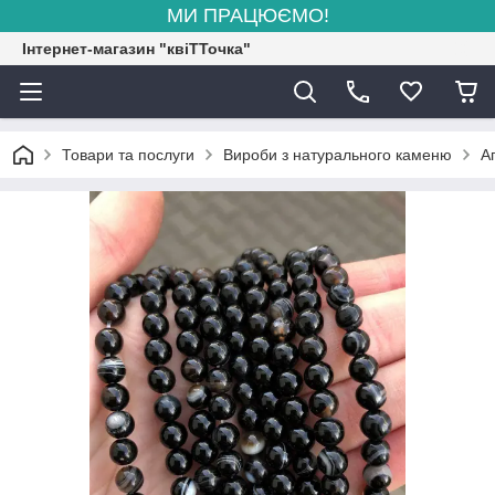
МИ ПРАЦЮЄМО!
Інтернет-магазин "квіТТочка"
Товари та послуги
Вироби з натурального каменю
А