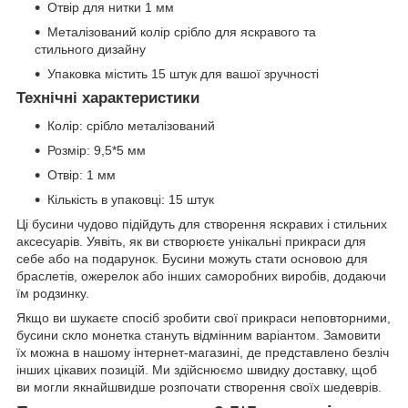
Отвір для нитки 1 мм
Металізований колір срібло для яскравого та
стильного дизайну
Упаковка містить 15 штук для вашої зручності
Технічні характеристики
Колір: срібло металізований
Розмір: 9,5*5 мм
Отвір: 1 мм
Кількість в упаковці: 15 штук
Ці бусини чудово підійдуть для створення яскравих і стильних
аксесуарів. Уявіть, як ви створюєте унікальні прикраси для
себе або на подарунок. Бусини можуть стати основою для
браслетів, ожерелок або інших саморобних виробів, додаючи
їм родзинку.
Якщо ви шукаєте спосіб зробити свої прикраси неповторними,
бусини скло монетка стануть відмінним варіантом. Замовити
їх можна в нашому інтернет-магазині, де представлено безліч
інших цікавих позицій. Ми здійснюємо швидку доставку, щоб
ви могли якнайшвидше розпочати створення своїх шедеврів.