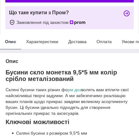
Що таке купити з Пром?
Замовлення під захистом
Опис
Характеристики
Доставка
Оплата
Умови п
Опис
Бусини скло монетка 9,5*5 мм колір
срібло металізований
Скляні бусини таких різних фо
рм доз
волять вам втілити свої
найсміливіші творчі задумки. А ми забезпечимо реалізацію
ваших планів щодо прикрас завдяки великому асортименту
бусин. Ці бусини ідеально підходять для створення
оригінальних прикрас та аксесуарів.
Ключові можливості
Скляні бусини з розміром 9,5*5 мм