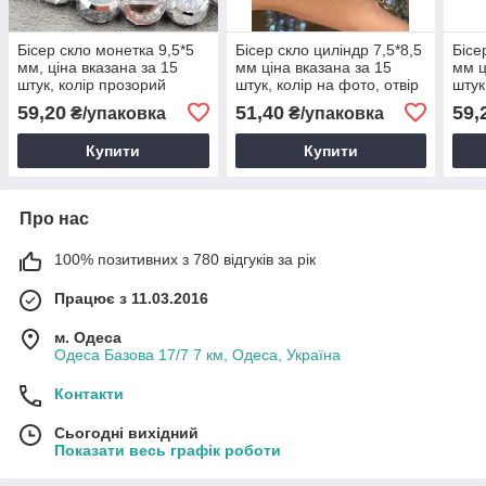
Бісер скло монетка 9,5*5
Бісер скло циліндр 7,5*8,5
Бісе
мм, ціна вказана за 15
мм ціна вказана за 15
мм ц
штук, колір прозорий
штук, колір на фото, отвір
штук
сріблястий бік з АБ, отвір 1
1 мм
1 м
59,20
51,40
59,
₴/упаковка
₴/упаковка
мм.
Купити
Купити
Про нас
100% позитивних з 780 відгуків за рік
Працює з 11.03.2016
м. Одеса
Одеса Базова 17/7 7 км, Одеса, Україна
Контакти
Сьогодні вихідний
Показати весь графік роботи