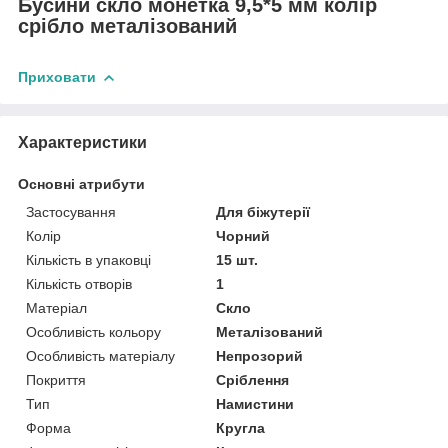
Бусини скло монетка 9,5*5 мм колір
срібло металізований
Приховати
Характеристики
Основні атрибути
Застосування
Для біжутерії
Колір
Чорний
Кількість в упаковці
15 шт.
Кількість отворів
1
Матеріал
Скло
Особливість кольору
Металізований
Особливість матеріалу
Непрозорий
Покриття
Сріблення
Тип
Намистини
Форма
Кругла