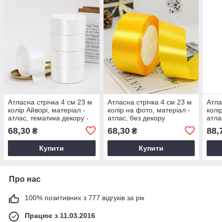
Атласна стрічка 4 см 23 м
Атласна стрічка 4 см 23 м
Атла
колір Айворі, матеріал -
колір на фото, матеріал -
колі
атлас, тематика декору -
атлас, без декору
атла
без декору
68,30
68,30
88,
₴
₴
Купити
Купити
Про нас
100% позитивних з 777 відгуків за рік
Працює з 11.03.2016