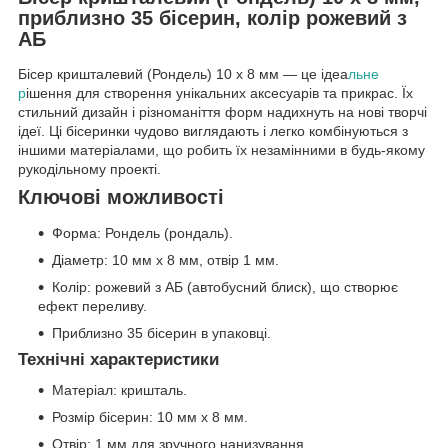
приблизно 35 бісерин, колір рожевий з
АБ
Бісер кришталевий (Рондель) 10 х 8 мм — це ідеа
льне
р
ішення для створення унікальних аксесуарів та прикрас. Їх
стильний дизайн і різноманіття форм надихнуть на нові творчі
ідеї. Ці бісеринки чудово виглядають і легко комбінуються з
іншими матеріалами, що робить їх незамінними в будь-якому
рукодільному проекті.
Ключові можливості
Форма: Рондель (рондаль).
Діаметр: 10 мм х 8 мм, отвір 1 мм.
Колір: рожевий з АБ (автобусний блиск), що створює
ефект переливу.
Приблизно 35 бісерин в упаковці.
Технічні характеристики
Матеріал: кришталь.
Розмір бісерин: 10 мм х 8 мм.
Отвір: 1 мм для зручного нанизування.