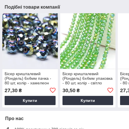
Подібні товари компанії
Бісер кришталевий
Бісер кришталевий
Бісе
(Рондель) 6х4мм пачка -
(Рондель) 6х4мм упаковка
(Рон
80 шт, колір - хамелеон
- 80 шт, колір - світло
- 80
золото-синій, матеріал -
зелений прозорий з АБ,
проз
27,30
30,50
27,
₴
₴
скло
матеріал - скло
скло
Купити
Купити
Про нас