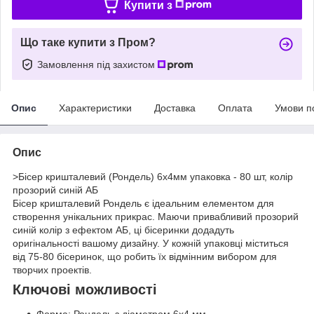
Купити з
Що таке купити з Пром?
Замовлення під захистом
Опис
Характеристики
Доставка
Оплата
Умови п
Опис
>Бісер кришталевий (Рондель) 6х4мм упаковка - 80 шт, колір
прозорий синій АБ
Бісер кришталевий Рондель є ідеальним елементом для
створення унікальних прикрас. Маючи привабливий прозорий
синій колір з ефектом АБ, ці бісеринки додадуть
оригінальності вашому дизайну. У кожній упаковці міститься
від 75-80 бісеринок, що робить їх відмінним вибором для
творчих проектів.
Ключові можливості