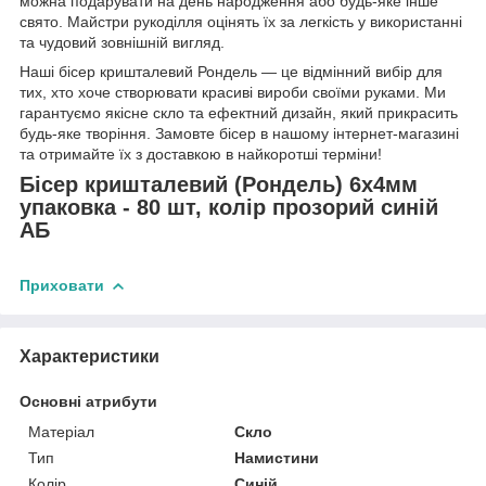
можна подарувати на день народження або будь-яке інше
свято. Майстри рукоділля оцінять їх за легкість у використанні
та чудовий зовнішній вигляд.
Наші бісер кришталевий Рондель — це відмінний вибір для
тих, хто хоче створювати красиві вироби своїми руками. Ми
гарантуємо якісне скло та ефектний дизайн, який прикрасить
будь-яке творіння. Замовте бісер в нашому інтернет-магазині
та отримайте їх з доставкою в найкоротші терміни!
Бісер кришталевий (Рондель) 6х4мм
упаковка - 80 шт, колір прозорий синій
АБ
Приховати
Характеристики
Основні атрибути
Матеріал
Скло
Тип
Намистини
Колір
Синій