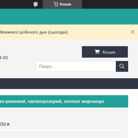
Кошик
ближчого робочого дня (сьогодні).
Кошик
9-33
во-рожевий, напівпрозорий, силікат марганцю
250 ₴