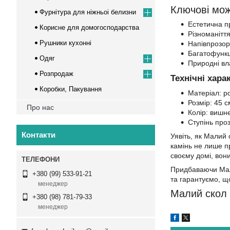
Ключові мож
Фурнітура для ніжньоі белизни
Естетична п
Корисне для домогосподарства
Різноманіття
Рушники кухонні
Напівпрозор
Багатофункці
Одяг
Природні вл
Розпродаж
Технічні хара
Коробки, Пакування
Матеріал: р
Розмір: 45 с
Про нас
Колір: вишн
Ступінь проз
Контакти
Уявіть, як Малий
камінь не лише п
своєму домі, вон
Придбаваючи Мали
+380 (99) 533-91-21
та гарантуємо, щ
менеджер
Малий скол 
+380 (98) 781-79-33
менеджер