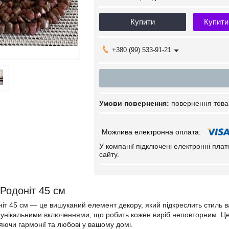
Купити
Купити
+380 (99) 533-91-21
повернення това
У компанії підключені електронні пла
сайту.
Родоніт 45 см
іт 45 см — це вишуканий елемент декору, який підкреслить стиль ва
унікальними включеннями, що робить кожен виріб неповторним. Цей 
ияючи гармонії та любові у вашому домі.