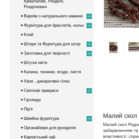
Кришталеві, Ронделі,
Розділювачі
Вироби з натурального каменю
Фурнітура для браслетів, кольє
Клей
Штори та Фурнітура для штор
Заготовка для творчості
Штучні квіти
Калина, тичинки, ягоди, листя
Хвоя , декоративні гілки
Cвяткові прикраси
Гірлянди
Пір'я
Малий скол 
Швейна фурнітура
Малий скол Родон
Органайзери для рукоделія
забарвленням та 
властивості, спр
Карпатський чай