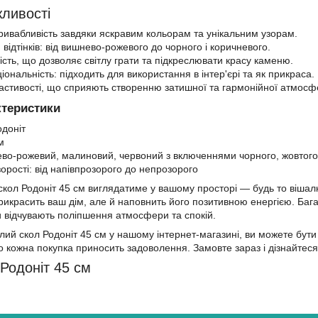
ливості
ривабливість завдяки яскравим кольорам та унікальним узорам.
 відтінків: від вишнево-рожевого до чорного і коричневого.
ість, що дозволяє світлу грати та підкреслювати красу каменю.
ональність: підходить для використання в інтер'єрі та як прикраса.
астивості, що сприяють створенню затишної та гармонійної атмосф
ктеристики
одоніт
м
ево-рожевий, малиновий, червоний з включеннями чорного, жовтого
орості: від напівпрозорого до непрозорого
 скол Родоніт 45 см виглядатиме у вашому просторі — будь то вішалк
рикрасить ваш дім, але й наповнить його позитивною енергією. Багат
и відчувають поліпшення атмосфери та спокій.
й скол Родоніт 45 см у нашому інтернет-магазині, ви можете бути 
о кожна покупка приносить задоволення. Замовте зараз і дізнайтеся,
Родоніт 45 см