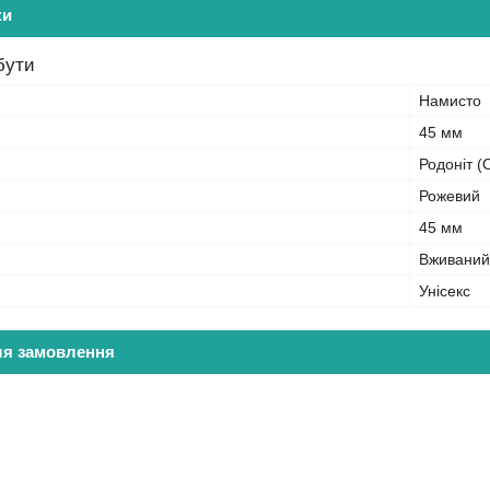
ки
бути
Намисто
45 мм
Родоніт (
Рожевий
45 мм
Вживаний
Унісекс
ля замовлення