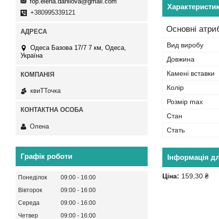
fop.elena.danilova@gmail.com
Характеристи
+380995339121
Основні атри
Вид виробу
Одеса Базова 17/7 7 км, Одеса,
Україна
Довжина
Камені вставки
Колір
квиТТочка
Розмір max
Стан
Олена
Стать
Графік роботи
Інформація д
Ціна:
159,30 ₴
Понеділок
09:00
16:00
Вівторок
09:00
16:00
Середа
09:00
16:00
Четвер
09:00
16:00