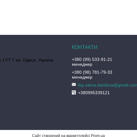
+380 (99) 533-91-21
 17/7 7 км, Одеса, Україна
менеджер
+380 (98) 781-79-33
менеджер
fop.elena.danilova@gmail.co
+380995339121
Сайт створений на маркетплейсі
Prom.ua