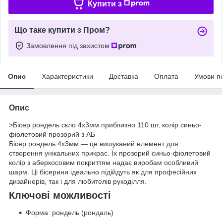
Купити з
Що таке купити з Пром?
Замовлення під захистом
Опис
Характеристики
Доставка
Оплата
Умови п
Опис
>Бісер рондель скло 4х3мм приблизно 110 шт, колір синьо-
фіолетовий прозорий з АБ
Бісер рондель 4х3мм — це вишуканий елемент для
створення унікальних прикрас. Їх прозорий синьо-фіолетовий
колір з аберкосовим покриттям надає виробам особливий
шарм. Ці бісерини ідеально підійдуть як для професійних
дизайнерів, так і для любителів рукоділля.
Ключові можливості
Форма: рондель (рондаль)