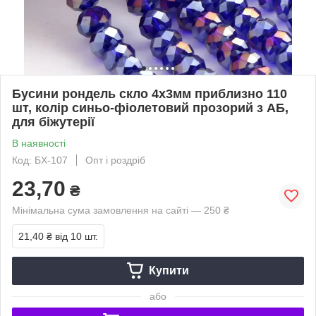
Бусини рондель скло 4х3мм приблизно 110
шт, колір синьо-фіолетовий прозорий з АБ,
для біжутерії
В наявності
Код: БХ-107
Опт і роздріб
23,70
₴
Мінімальна сума замовлення на сайті — 250 ₴
21,40 ₴
від 10 шт.
Купити
або