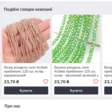
Подібні товари компанії
Бісер рондель скло 4х3мм
Бусини рондель скло
Бісе
приблизно 120 шт, колір -
4х3мм приблизно 110 шт,
приб
карамельний
колір - весняний зелений з
проз
напівпрозорий з АБ, для
АБ, для біжутерії, прозорі
бочк
23,70
23,70
23,
₴
₴
біжутерії
Купити
Купити
Про нас