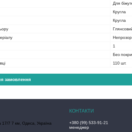
Для біжут
Кругла
Кругла
ьору
Глянсови
еріалу
Непрозор
1
Без покри
вці
110 шт.
ля замовлення
+380 (99) 533-91-21
 17/7 7 км, Одеса, Україна
менеджер