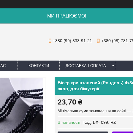
МИ ПРАЦЮЄМО!
+380 (99) 533-91-21
+380 (98) 781-7
НАС
КОНТАКТИ
ДОСТАВКА І ОПЛАТА
Бісер кришталевий (Рондель) 4х3
скло, для біжутерії
23,70 ₴
Мінімальна сума замовлення на сайті — 
В наявності
Код:
БХ- 099. RZ