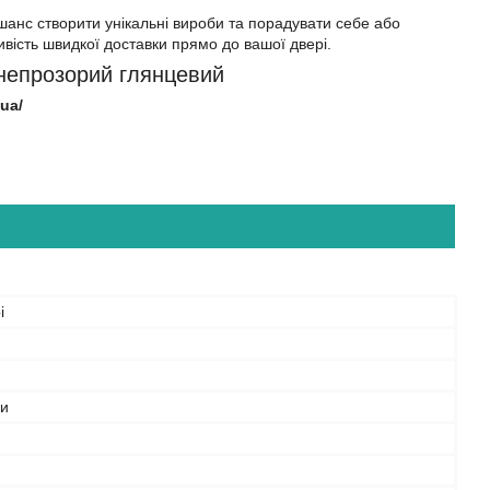
анс створити унікальні вироби та порадувати себе або
ивість швидкої доставки прямо до вашої двері.
 непрозорий глянцевий
ua/
і
и