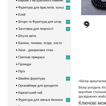
Вироби з натурального каменю
Фурнітура для браслетів, кольє
Клей
Штори та Фурнітура для штор
Заготовка для творчості
Штучні квіти
Калина, тичинки, ягоди, листя
Хвоя , декоративні гілки
Cвяткові прикраси
Гірлянди
Пір'я
Швейна фурнітура
>Бісер кришталев
Органайзери для рукоделія
Бісер рондель 4х
виробам стильний 
Карпатський чай
досвідчених майс
Фурнітура для ніжньоі белизни
Ключові мож