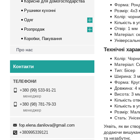
Корисне для домогосподарства
Форма: Ронд
Рушники кухонні
Розмір: 4х3
Колір: чорн
Одяг
Кількість в 
Отвір: 1 мм
Розпродаж
Матеріал: с
Коробки, Пакування
Універсальн
Технічні хара
Про нас
Колір: Чорн
Матеріал: С
Контакти
Тип: Бісер
Ширина: 3 
Форма: Кру
Довжина: 4
+380 (99) 533-91-21
Висота: 3 м
менеджер
Кількість отв
+380 (98) 781-79-33
Кількість в у
менеджер
Розмір: Мал
Стать: Унісе
fop.elena.danilova@gmail.com
Уявіть, як ви ств
додаючи вишукано
+380995339121
та незабутнє.