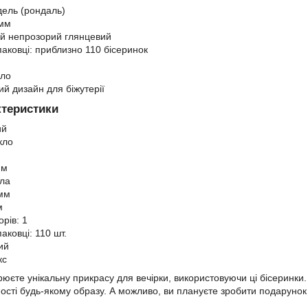
ель (рондаль)
 мм
ий непрозорий глянцевий
упаковці: приблизно 110 бісеринок
кло
ий дизайн для біжутерії
ктеристики
ий
кло
мм
гла
 мм
м
орів: 1
паковці: 110 шт.
ий
кс
орюєте унікальну прикрасу для вечірки, використовуючи ці бісеринк
сті будь-якому образу. А можливо, ви плануєте зробити подарунок