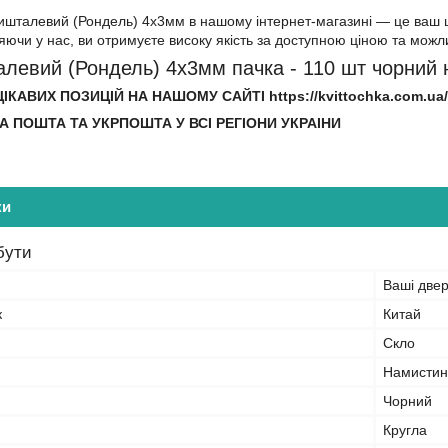
ришталевий (Рондель) 4х3мм в нашому інтернет-магазині — це ваш ш
яючи у нас, ви отримуєте високу якість за доступною ціною та можл
алевий (Рондель) 4х3мм пачка - 110 шт чорний
ІКАВИХ ПОЗИЦІЙ НА НАШОМУ САЙТІ https://kvittochka.com.ua/
А ПОШТА ТА УКРПОШТА У ВСІ РЕГІОНИ УКРАІНИ
ки
бути
Ваші двер
к
Китай
Скло
Намистин
Чорний
Кругла