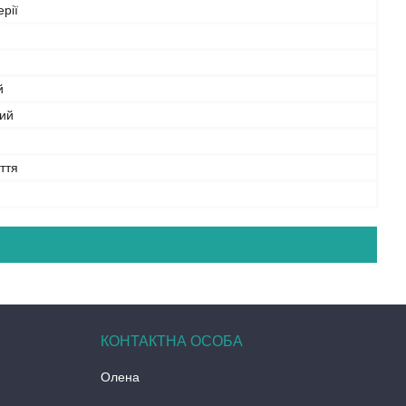
ерії
й
ий
ття
Олена