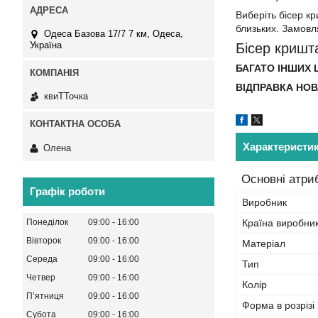
Виберіть бісер к
близьких. Замовл
Одеса Базова 17/7 7 км, Одеса,
Україна
Бісер кришт
БАГАТО ІНШИХ Ц
ВІДПРАВКА НОВ
квиТТочка
Характеристи
Олена
Основні атри
Графік роботи
Виробник
Понеділок
09:00
16:00
Країна виробни
Вівторок
09:00
16:00
Матеріал
Середа
09:00
16:00
Тип
Четвер
09:00
16:00
Колір
Пʼятниця
09:00
16:00
Форма в розрізі
Субота
09:00
16:00