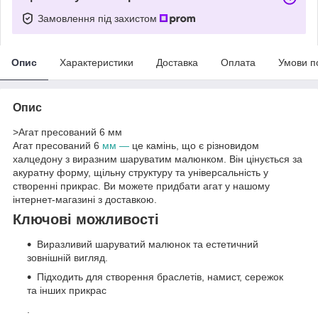
Замовлення під захистом
Опис
Характеристики
Доставка
Оплата
Умови п
Опис
>Агат пресований 6 мм
Агат пресований 6
мм —
це камінь, що є різновидом
халцедону з виразним шаруватим малюнком. Він цінується за
акуратну форму, щільну структуру та універсальність у
створенні прикрас. Ви можете придбати агат у нашому
інтернет-магазині з доставкою.
Ключові можливості
Виразливий шаруватий малюнок та естетичний
зовнішній вигляд.
Підходить для створення браслетів, намист, сережок
та інших прикрас
.