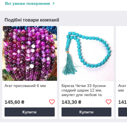
Всі умови повернення
Подібні товари компанії
Агат пресований 6 мм
Бірюза Четки 33 бусини
Агат
гладкий шарик 12 мм,
мм
амулет для любові та
щастя, підходить для всіх
145,60
143,30
141
₴
₴
знаків зодіаку
Купити
Купити