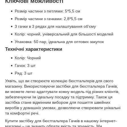
Ключові можливості
Розмір частини з петлями: 5*5,5 см
Розмір частини з гачками: 2,8*5,5 см
3 гачки в 3 рядах для налаштування об'єму
Колір: чорний, універсальний для більшості моделей
Упаковка: 50 пар, ідеальна для оптових закупок
Технічні характеристики
Колір: Чорний
Гачок: 3 шт
Ряд: 3 шт
Уявіть, що ви створюєте колекцію бюстгальтерів для свого
магазину. Використовуючи застібки для бюстгальтера Гачків,
ви можете легко адаптувати кожну модель під різних клієнтів,
забезпечуючи їм ідеальну посадку та підтримку. Також ця
застібка стане відмінним вибором для пошиття швейних
виробів у домашніх умовах, дозволяючи створювати унікальні
та комфортні речі.
Купити застібку для бюстгальтера Гачків в нашому інтернет-
магазині – це значить обрати якість та зручність. Ми