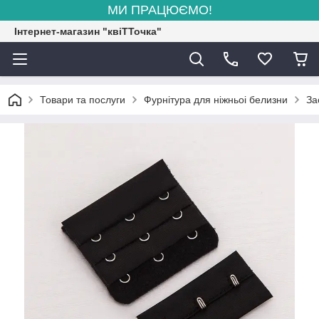
МИ ПРАЦЮЄМО!
Інтернет-магазин "квіТТочка"
Товари та послуги
Фурнітура для ніжньоі белизни
За