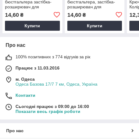
бюстгальтера застібка-
бюстгальтера, застібка-
Крюч
розширювач для
розширювач для
Колі
бюстгальтера гачків 3
бюстгальтера, гачки 3
см, 
14,60
14,60
12,
₴
₴
ряди чорний 5.5 *9.5 см
ряди, колір бежевий 5.5
*9.5 см
Купити
Купити
Про нас
100% позитивних з 774 відгуків за рік
Працює з 11.03.2016
м. Одеса
Одеса Базова 17/7 7 км, Одеса, Україна
Контакти
Сьогодні працює з 09:00 до 16:00
Показати весь графік роботи
Про нас