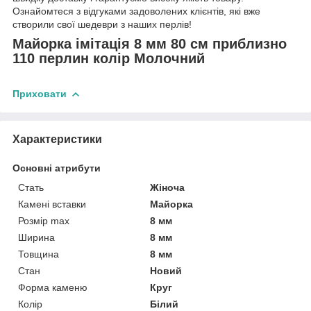
Ознайомтеся з відгуками задоволених клієнтів, які вже
створили свої шедеври з наших перлів!
Майорка імітація 8 мм 80 см приблизно
110 перлин колір Молочний
Приховати
Характеристики
Основні атрибути
Стать
Жіноча
Камені вставки
Майорка
Розмір max
8 мм
Ширина
8 мм
Товщина
8 мм
Стан
Новий
Форма каменю
Круг
Колір
Білий