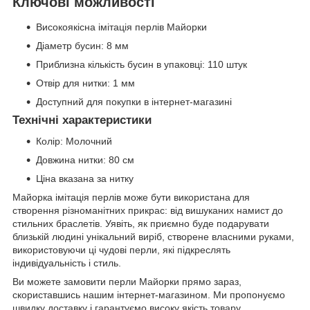
Ключові можливості
Високоякісна імітація перлів Майорки
Діаметр бусин: 8 мм
Приблизна кількість бусин в упаковці: 110 штук
Отвір для нитки: 1 мм
Доступний для покупки в інтернет-магазині
Технічні характеристики
Колір: Молочний
Довжина нитки: 80 см
Ціна вказана за нитку
Майорка імітація перлів може бути використана для
створення різноманітних прикрас: від вишуканих намист до
стильних браслетів. Уявіть, як приємно буде подарувати
близькій людині унікальний виріб, створене власними руками,
використовуючи ці чудові перли, які підкреслять
індивідуальність і стиль.
Ви можете замовити перли Майорки прямо зараз,
скориставшись нашим інтернет-магазином. Ми пропонуємо
швидку доставку і гарантуємо високу якість товару.