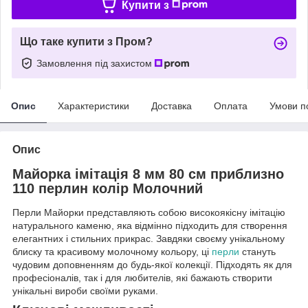
Купити з
Що таке купити з Пром?
Замовлення під захистом
Опис
Характеристики
Доставка
Оплата
Умови п
Опис
Майорка імітація 8 мм 80 см приблизно
110 перлин колір Молочний
Перли Майорки представляють собою високоякісну імітацію
натурального каменю, яка відмінно підходить для створення
елегантних і стильних прикрас. Завдяки своєму унікальному
блиску та красивому молочному кольору, ці
перли
стануть
чудовим доповненням до будь-якої колекції. Підходять як для
професіоналів, так і для любителів, які бажають створити
унікальні вироби своїми руками.