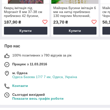
Кварц імітація під
Майорка Бусини імітація 6
Майо
Морганіт 8 мм 37-38 см
мм на нитці приблизно
см п
приблизно 42 бусини,
130 перлин Молочний,
Чорн
колір - рожевий
діаметр 6 мм, отвір 1 мм
отві
187,90
23,70
50,
₴
₴
Купити
Купити
Про нас
100% позитивних з 780 відгуків за рік
Працює з 11.03.2016
м. Одеса
Одеса Базова 17/7 7 км, Одеса, Україна
Контакти
Сьогодні вихідний
Показати весь графік роботи