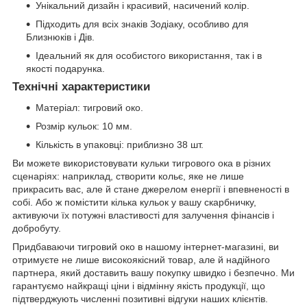
Унікальний дизайн і красивий, насичений колір.
Підходить для всіх знаків Зодіаку, особливо для
Близнюків і Дів.
Ідеальний як для особистого використання, так і в
якості подарунка.
Технічні характеристики
Матеріал: тигровий око.
Розмір кульок: 10 мм.
Кількість в упаковці: приблизно 38 шт.
Ви можете використовувати кульки тигрового ока в різних
сценаріях: наприклад, створити кольє, яке не лише
прикрасить вас, але й стане джерелом енергії і впевненості в
собі. Або ж помістити кілька кульок у вашу скарбничку,
активуючи їх потужні властивості для залучення фінансів і
добробуту.
Придбаваючи тигровий око в нашому інтернет-магазині, ви
отримуєте не лише високоякісний товар, але й надійного
партнера, який доставить вашу покупку швидко і безпечно. Ми
гарантуємо найкращі ціни і відмінну якість продукції, що
підтверджують численні позитивні відгуки наших клієнтів.