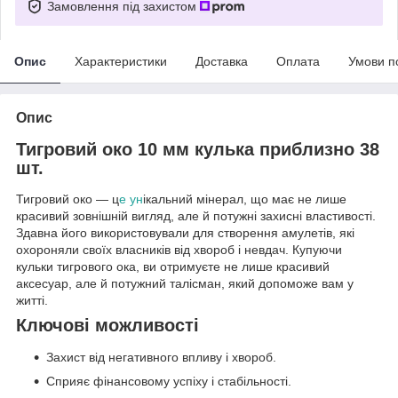
Замовлення під захистом
Опис
Характеристики
Доставка
Оплата
Умови п
Опис
Тигровий око 10 мм кулька приблизно 38
шт.
Тигровий око — ц
е ун
ікальний мінерал, що має не лише
красивий зовнішній вигляд, але й потужні захисні властивості.
Здавна його використовували для створення амулетів, які
охороняли своїх власників від хвороб і невдач. Купуючи
кульки тигрового ока, ви отримуєте не лише красивий
аксесуар, але й потужний талісман, який допоможе вам у
житті.
Ключові можливості
Захист від негативного впливу і хвороб.
Сприяє фінансовому успіху і стабільності.