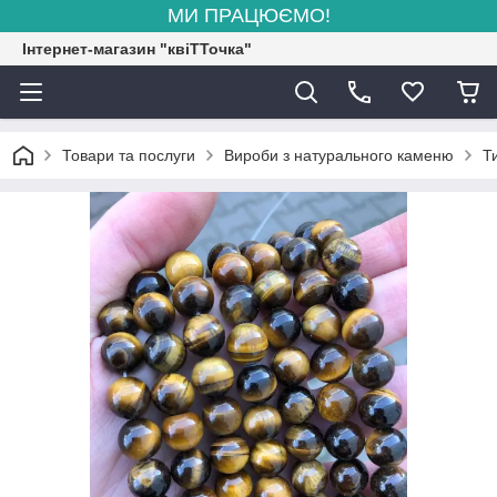
МИ ПРАЦЮЄМО!
Інтернет-магазин "квіТТочка"
Товари та послуги
Вироби з натурального каменю
Т