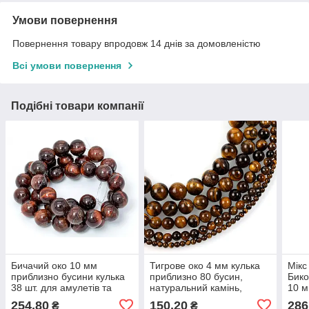
Умови повернення
Повернення товару впродовж 14 днів за домовленістю
Всі умови повернення
Подібні товари компанії
Бичачий око 10 мм
Тигрове око 4 мм кулька
Мікс
приблизно бусини кулька
приблизно 80 бусин,
Бико
38 шт. для амулетів та
натуральний камінь,
10 м
оберегів
оберіг від злих духів
приб
254,80
150,20
286
₴
₴