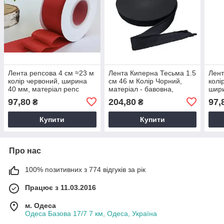
Лента репсова 4 см ≈23 м
Лента Киперна Тесьма 1.5
Лент
колір червоний, ширина
см 46 м Колір Чорний,
колі
40 мм, матеріал репс
матеріал - бавовна,
шири
ширина - 1.5 см
реп
97,80
204,80
97,
₴
₴
Купити
Купити
Про нас
100% позитивних з 774 відгуків за рік
Працює з 11.03.2016
м. Одеса
Одеса Базова 17/7 7 км, Одеса, Україна