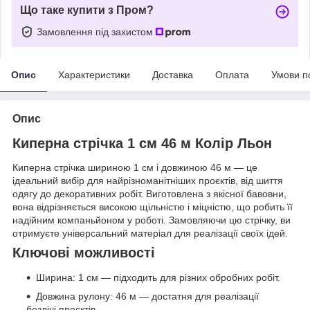
Що таке купити з Пром?
Замовлення під захистом
Опис
Характеристики
Доставка
Оплата
Умови п
Опис
Киперна стрічка 1 см 46 м Колір Льон
Киперна стрічка шириною 1 см і довжиною 46 м — це
ідеальний вибір для найрізноманітніших проєктів, від шиття
одягу до декоративних робіт. Виготовлена з якісної бавовни,
вона відрізняється високою щільністю і міцністю, що робить її
надійним компаньйоном у роботі. Замовляючи цю стрічку, ви
отримуєте універсальний матеріал для реалізації своїх ідей.
Ключові можливості
Ширина: 1 см — підходить для різних обробних робіт.
Довжина рулону: 46 м — достатня для реалізації
безлічі проєктів.